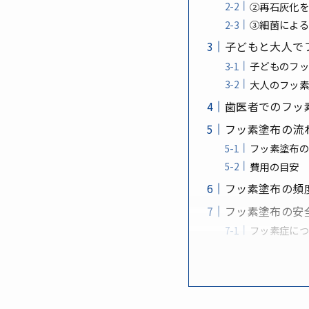
②再石灰化
③細菌によ
子どもと大人で
子どものフ
大人のフッ
歯医者でのフッ
フッ素塗布の流
フッ素塗布
費用の目安
フッ素塗布の頻
フッ素塗布の安
フッ素症に