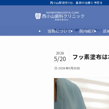
西小山駅徒歩3分、最良の治療と予防を
TOP
ブログ
歯科お役立ちコラム
フッ
当院について
院内紹介
診
2026
フッ素塗布は
5/20
2026年5月20日