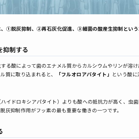
は、①脱灰抑制、②再石灰化促進、③細菌の酸産生抑制という
を抑制する
生する酸によって歯のエナメル質からカルシウムやリンが溶け
メル質に取り込まれると、
「フルオロアパタイト」
という酸に
（ハイドロキシアパタイト）よりも酸への抵抗力が高く、虫歯
の脱灰抑制作用がフッ素の最も重要な働きの一つです。
る