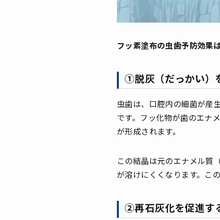
フッ素塗布の虫歯予防効果
①脱灰（だっかい）
虫歯は、口腔内の細菌が産
です。フッ化物が歯のエナ
が形成されます。
この結晶は元のエナメル質
が溶けにくくなります。こ
②再石灰化を促進す