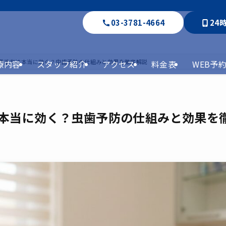
03-3781
-4664
24
素塗布は本当に効く？虫歯予防の仕組みと効果を徹底解説
療内容
スタッフ紹介
アクセス
料金表
WEB予
本当に効く？虫歯予防の仕組みと効果を